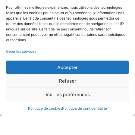
02/03/2026
Pour offrir les meilleures expériences, nous utilisons des technologies
telles que les cookies pour stocker et/ou accéder aux informations des
appareils. Le fait de consentir à ces technologies nous permettra de
traiter des données telles que le comportement de navigation ou les ID
uniques sur ce site. Le fait de ne pas consentir ou de retirer son
consentement peut avoir un effet négatif sur certaines caractéristiques
et fonctions.
Gérer les services
Accepter
Refuser
Rediffusion du film documentaire
Voir les préférences
Contrepoisons un combat citoyen
Politique de cookies
Politique de confidentialité
Lire la suite
29/01/2026