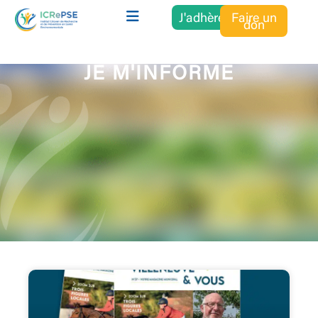
J'adhère
Faire un
don
JE M'INFORME