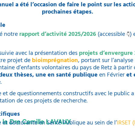
uel a été l’occasion de faire le point sur les acti
prochaines étapes.
le
é notre
rapport d’activité 2025/2026
(accessible
) 
👇
suivie avec la présentation des
projets d’envergure
tre projet de
bioimprégnation
, portant sur l’analys
ntaine d’enfants volontaires du pays de Retz à partir
deux thèses, une en santé publique
en Février
et 
.
et de questionnements constructifs avec le public a
tation de ces projets de recherche.
ifiques
 et doctorante en Santé Publique au sein de l’
IRSET (
 la Dre Camille LAVAUX