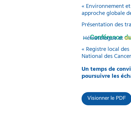
« Environnement et c
approche globale de
Présentation des tra
Hématologue et
di
→ Conférence d
« Registre local des
National des Cancer
Un temps de convi
poursuivre les éch
Visionner le PDF