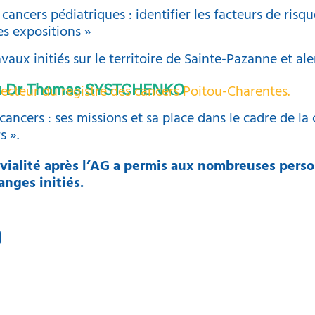
ancers pédiatriques : identifier les facteurs de risq
s expositions »
vaux initiés sur le territoire de Sainte-Pazanne et ale
recteur du registre des cancers Poitou-Charentes.
u Dr Thomas SYSTCHENKO
 cancers : ses missions et sa place dans le cadre de la
s ».
vialité après l’AG a permis aux nombreuses pers
anges initiés.