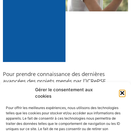
Pour prendre connaissance des dernières
avancées des projets menés par l’ICRePSE,
découvrez cet article de
Ouest France
:
analyses
Gérer le consentement aux
de cheveux, carte des polluants sur les cancers
cookies
pédiatriques, comment la recherche avance
.
Pour offrir les meilleures expériences, nous utilisons des technologies
telles que les cookies pour stocker et/ou accéder aux informations des
Précédent
Suivant
appareils. Le fait de consentir à ces technologies nous permettra de
traiter des données telles que le comportement de navigation ou les ID
AG du 12 JUIN 2026 : rejoignez-nous
Article Ouest France : entretien de Laurence HUC
uniques sur ce site. Le fait de ne pas consentir ou de retirer son