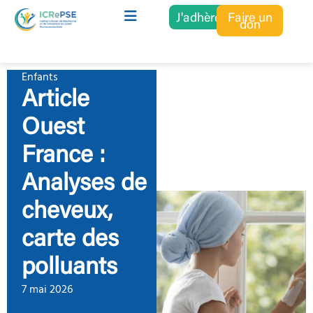
J'adhère
Faire un
don
Enfants
Article
Ouest
France :
Analyses de
cheveux,
carte des
polluants
7 mai 2026