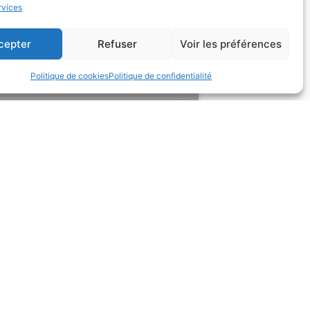
rvices
cepter
Refuser
Voir les préférences
Politique de cookies
Politique de confidentialité
t de Bio Imprégnation , vos
iens pour la recherche
a suite
/12/2025