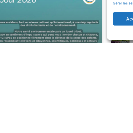
Gérer les se
Ac
Nos meilleurs voeux pour 2026
Proje
sout
Lire la suite
Lire l
28/01/2026
16