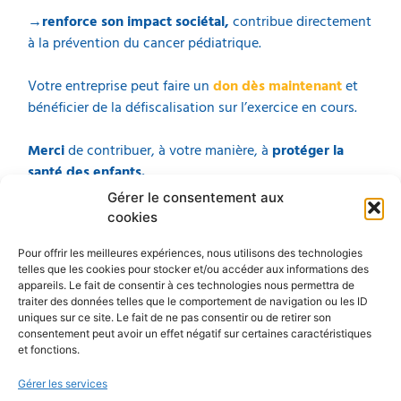
→renforce son impact sociétal,
contribue directement
à la prévention du cancer pédiatrique.
Votre entreprise peut faire un
don
dès maintenant
et
bénéficier de la défiscalisation sur l’exercice en cours.
Merci
de contribuer, à votre manière, à
protéger la
santé des enfants.
Gérer le consentement aux
cookies
Nous contacter
Pour offrir les meilleures expériences, nous utilisons des technologies
telles que les cookies pour stocker et/ou accéder aux informations des
Précédent
Suivant
appareils. Le fait de consentir à ces technologies nous permettra de
traiter des données telles que le comportement de navigation ou les ID
Conseil d’administration du 26 Novembre 2025
Nos meilleurs voeux pour 2026
uniques sur ce site. Le fait de ne pas consentir ou de retirer son
consentement peut avoir un effet négatif sur certaines caractéristiques
et fonctions.
Liens des
ICRePSE
Liens utiles
principaux
Contactez-
Mentions
Gérer les services
partenaires
nous
légales