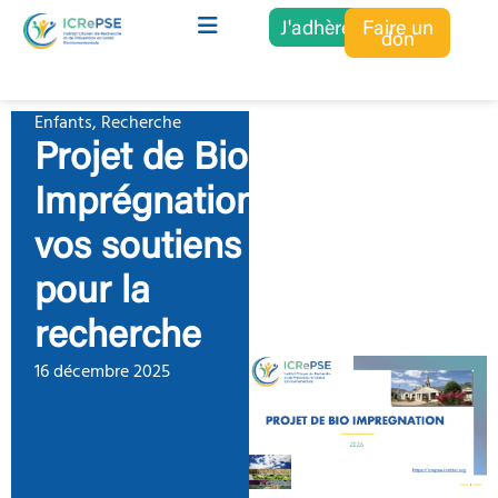
J'adhère
Faire un
don
Enfants
,
Recherche
Projet de Bio
Imprégnation ,
vos soutiens
pour la
recherche
16 décembre 2025